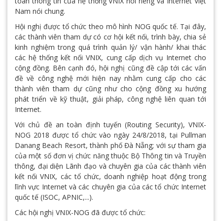
toàn thông tin của hệ thống VNIX nói riêng và Internet Việt
Nam nói chung.
Hội nghị được tổ chức theo mô hình NOG quốc tế. Tại đây,
các thành viên tham dự có cơ hội kết nối, trình bày, chia sẻ
kinh nghiệm trong quá trình quản lý/ vận hành/ khai thác
các hệ thống kết nối VNIX, cung cấp dịch vụ Internet cho
cộng đồng. Bên cạnh đó, hội nghị cũng đề cập tới các vấn
đề về công nghệ mới hiện nay nhằm cung cấp cho các
thành viên tham dự cũng như cho cộng đồng xu hướng
phát triển về kỹ thuật, giải pháp, công nghệ liên quan tới
Internet.
Với chủ đề an toàn định tuyến (Routing Security), VNIX-
NOG 2018 được tổ chức vào ngày 24/8/2018, tại Pullman
Danang Beach Resort, thành phố Đà Nẵng; với sự tham gia
của một số đơn vị chức năng thuộc Bộ Thông tin và Truyền
thông, đại diện Lãnh đạo và chuyên gia của các thành viên
kết nối VNIX, các tổ chức, doanh nghiệp hoạt động trong
lĩnh vực Internet và các chuyên gia của các tổ chức Internet
quốc tế (ISOC, APNIC,...).
Các hội nghị VNIX-NOG đã được tổ chức: