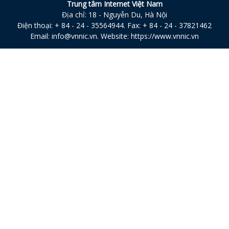
Trung tâm Internet Việt Nam
Địa chỉ: 18 - Nguyễn Du, Hà Nội
Điện thoại: + 84 - 24 - 35564944. Fax: + 84 - 24 - 37821462
Email:
info@vnnic.vn
. Website:
https://www.vnnic.vn